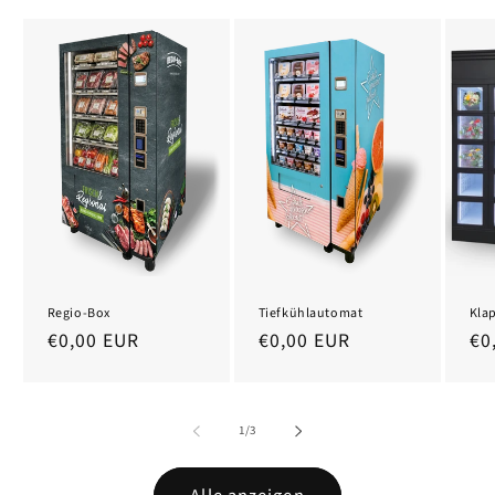
Regio-Box
Tiefkühlautomat
Kla
Normaler
€0,00 EUR
Normaler
€0,00 EUR
No
€0
Preis
Preis
Pr
von
1
/
3