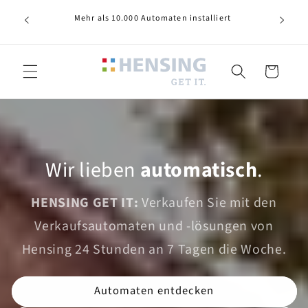
Direkt
zum
nsing
Mehr als 10.000 Automaten installiert
Inhalt
Warenkorb
Wir lieben
automatisch
.
HENSING GET IT:
Verkaufen Sie mit den
Verkaufsautomaten und -lösungen von
Hensing 24 Stunden an 7 Tagen die Woche.
Automaten entdecken