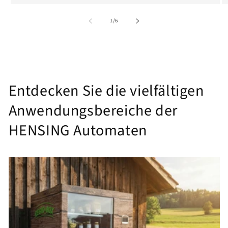
von
1
/
6
Entdecken Sie die vielfältigen
Anwendungsbereiche der
HENSING Automaten