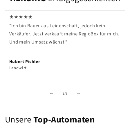
★
★
★
★
★
“Ich bin Bauer aus Leidenschaft, jedoch kein
Verkäufer. Jetzt verkauft meine RegioBox für mich.
Und mein Umsatz wächst.”
Hubert Pichler
Landwirt
von
1
/
6
Unsere
Top-Automaten