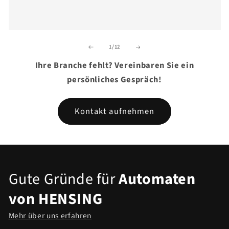
von
1
/
12
Ihre Branche fehlt? Vereinbaren Sie ein
persönliches Gespräch!
Kontakt aufnehmen
Gute Gründe für
Automaten
von HENSING
Mehr über uns erfahren