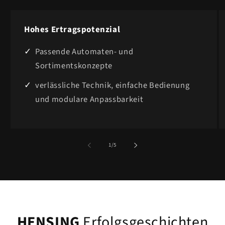
Hohes Ertragspotenzial
Passende Automaten- und
Sortimentskonzepte
verlässliche Technik, einfache Bedienung
und modulare Anpassbarkeit
von
1
/
5
HENSING
Erfolgsgeschichten